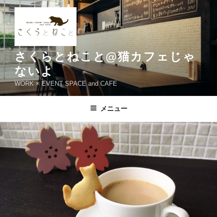
コ
ン
テ
ン
ツ
さくらとねこと@猫カフェじゃ
へ
ないよ
ス
WORK × EVENT SPACE and CAFE
キ
ッ
メニュー
プ