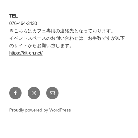
TEL
076-464-3430
※こちらはカフェ専用の連絡先となっております。
イベントスペースのお問い合わせは、お手数ですが以下
のサイトからお願い致します。
https://kit-en.net/
F
I
メ
a
n
ー
c
s
ル
Proudly powered by WordPress
e
t
b
a
o
g