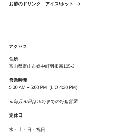
ゲ
の
お酢のドリンク アイス/ホット
投
ー
稿
シ
ョ
ン
アクセス
住所
富山県富山市婦中町羽根新105-3
営業時間
9:00 AM – 5:00 PM (L.O 4:30 PM)
※毎月20日は15時までの時短営業
定休日
水・土・日・祝日