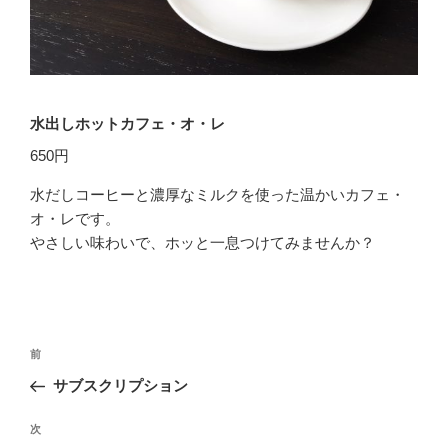
水出しホットカフェ・オ・レ
650円
水だしコーヒーと濃厚なミルクを使った温かいカフェ・
オ・レです。
やさしい味わいで、ホッと一息つけてみませんか？
投
前
前
稿
の
サブスクリプション
ナ
投
ビ
稿
次
次